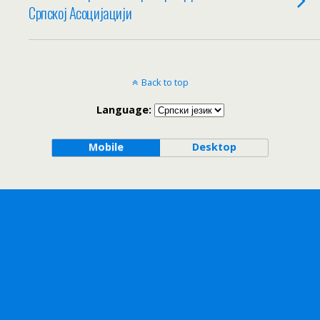
Српској Асоцијацији
Back to top
Language:
Mobile
Desktop