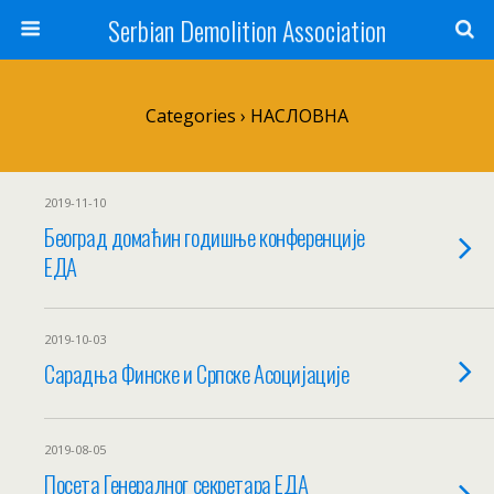
Serbian Demolition Association
Categories ›
НАСЛОВНА
2019-11-10
Београд домаћин годишње конференције
ЕДА
2019-10-03
Сарадња Финске и Српске Асоцијације
2019-08-05
Посета Генералног секретара ЕДА