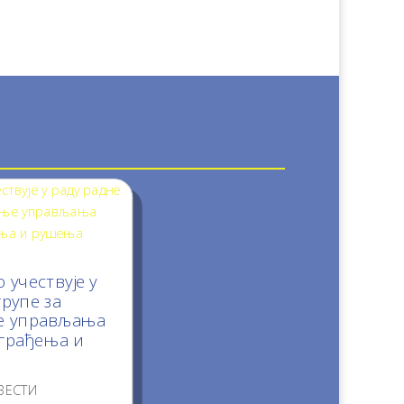
 учествује у
групе за
е управљања
 грађења и
ВЕСТИ