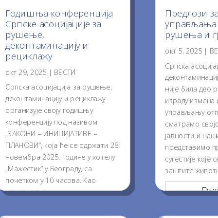
Годишња конференција
Предлози з
Српске асоцијације за
управљања 
рушење,
рушења и 
деконтаминацију и
окт 5, 2025
|
В
рециклажу
Српска асоција
окт 29, 2025
|
ВЕСТИ
деконтаминациј
Српска асоцијација за рушење,
није била део р
деконтаминацију и рециклажу
израду измена 
организује своју годишњу
управљању отп
конференцију под називом
сматрамо свој
„ЗАКОНИ – ИНИЦИЈАТИВЕ –
јавности и на
ПЛАНОВИ“, која ће се одржати 28.
представимо п
новембра 2025. године у хотелу
сугестије које 
„Мажестик“ у Београду, са
заштите животн
почетком у 10 часова. Као
Проч
национална...
Прочитај...