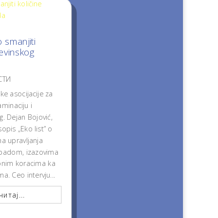
o smanjiti
đevinskog
СТИ
e asocijacije za
minaciju i
ng. Dejan Bojović,
opis „Eko list” o
a upravljanja
tpadom, izazovima
ebnim koracima ka
a. Ceo intervju...
итај...