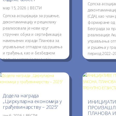
Српска асоција
мар 15, 2026
|
ВЕСТИ
деконтаминациј
Српска асоцијација за рушење,
(СДА), као члан
деконтаминацију и рециклажу
формиране од 
реализовала је нови круг
Београда за п
стручних обука и сертификација
реализације Ак
намењених изради Планова за
управљања от
управљање отпадом од рушења
и рушења у гра
и грађења, као и безбедном
период 2022–20
раду са материјалима који
учествује у проц
садрже азбест. Овим процесом
Проч
кандидати су...
Прочитај...
Додела наградa
„Циркуларна економија у
ИНИЦИЈАТИ
грађевинарству – 2025“
ПРОИЗАШЛЕ
ПЛАНОВА И
јан 6, 2026
|
ВЕСТИ