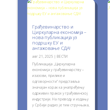
Грађевинарство и
Циркуларна економија –
нова публикација уз
подршку ЕУ и
ангажовање СДА!
авг 21, 2025
|
ВЕСТИ
Публикација „Циркуларна
економија у грађевинарству –
изазови, прилике и
одговорности” представља
значајан корак ка унапређењу
одрживих пракси у грађевинској
индустрији. На преводу и издању
у Србији радио је тим стручњака,