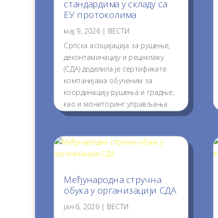
стандардима у складу са
ЕУ протоколима
мај 9, 2026
|
ВЕСТИ
Српска асоцијација за рушење,
деконтаминацију и рециклажу
(СДА) доделила је сертификате
компанијама обученим за
координацију рушења и градње,
као и мониторинг управљања
материјалом који настаје
извођењем грађевинских
радова. За нас је ова обука од
пресудног значаја за...
Прочитај...
Међународна стручна
обука у организацији СДА
јан 6, 2026
|
ВЕСТИ