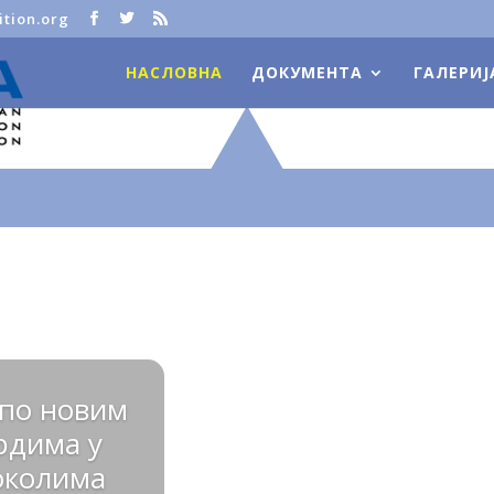
tion.org
НАСЛОВНА
ДОКУМЕНТА
ГАЛЕРИЈ
 по новим
рдима у
токолима