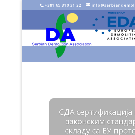
+381 65 310 31 22
info@serbiandemoli
СДА сертификација
законским станда
складу са ЕУ про