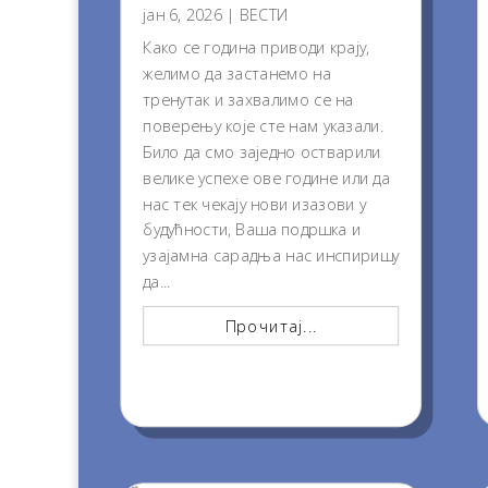
јан 6, 2026
|
ВЕСТИ
Како се година приводи крају,
желимо да застанемо на
тренутак и захвалимо се на
поверењу које сте нам указали.
Било да смо заједно остварили
велике успехе ове године или да
нас тек чекају нови изазови у
будућности, Ваша подршка и
узајамна сарадња нас инспиришу
да...
Прочитај...