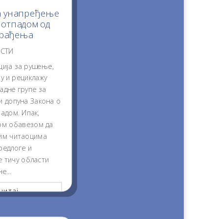
а унапређење
отпадом од
грађења
ЕСТИ
ција за рушење,
у и рециклажу
адне групе за
и допуна Закона о
адом. Ипак,
ом обавезом да
шим читаоцима
редлоге и
се тичу области
е...
итај...