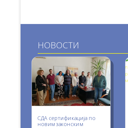
НОВОСТИ
СДА сертификација по
новим законским