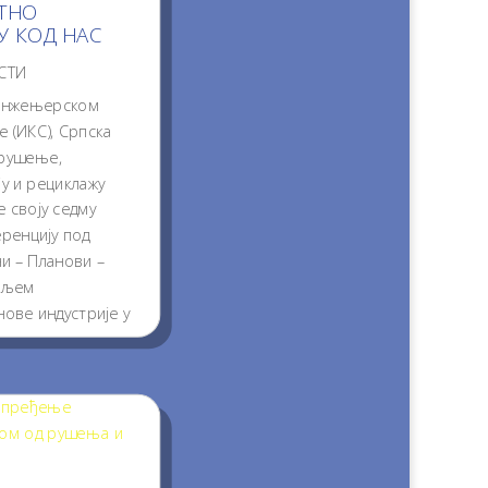
УТНО
У КОД НАС
СТИ
Инжењерском
 (ИКС), Српска
 рушење,
у и рециклажу
е своју седму
ренцију под
и – Планови –
циљем
ове индустрије у
занимања и
итај...