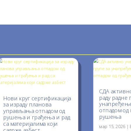
СДА активно
раду радне 
Нови круг сертификација
унапређењ
за израду планова
отпадом од
управљања отпадом од
рушења
рушења и грађења и рад
са материјалима који
мар 15, 2026
|
садрже азбест