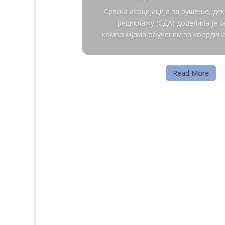
Српска асоцијација за рушење, де
рециклажу (СДА) доделила је 
компанијама обученим за координац
Read More