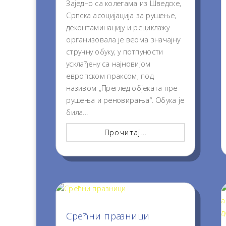
Заједно са колегама из Шведске,
Српска асоцијација за рушење,
деконтаминацију и рециклажу
организовала је веома значајну
стручну обуку, у потпуности
усклађену са најновијом
европском праксом, под
називом „Преглед објеката пре
рушења и реновирања“. Обука је
била...
Прочитај...
Срећни празници