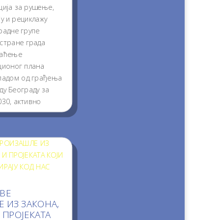
ција за рушење,
у и рециклажу
 радне групе
стране града
раћење
ционог плана
падом од грађења
ду Београду за
30, активно
есу...
итај...
ВЕ
 ИЗ ЗАКОНА,
 ПРОЈЕКАТА