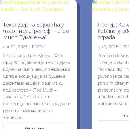
Текст Дејана Бојовића у
Intervju: Kak
часопису „Гренеф” – „Too
količine gra
Much: Тумачења”
otpada
авг 21, 2025
|
ВЕСТИ
јун 2, 2025
|
ВЕ
У часопису „Гренеф” (јул 2025,
Predsednik Srpsk
број 30) објављен је текст Дејана
rušenje, dekonta
Бојовића, дипл. инж., председника
reciklažu, dipl. i
Српске асоцијације за рушење,
govorio je za čas
деконтаминацију и рециклажу,
gorućim pitanjim
под насловом „Too Much –
građevinskim o
Тумачења”. Алармантне
u praksi i potr
последице непланске изградње и
održivim rešenjim
рушења, занемаривања
Проч
законске...