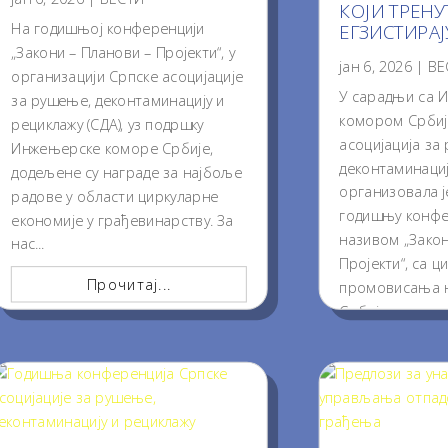
КОЈИ ТРЕН
Нa годишњој конференцији
ЕГЗИСТИРАЈ
„Закони – Планови – Пројекти“, у
јан 6, 2026
|
ВЕ
организацији Српске асоцијације
У сарадњи са 
за рушење, деконтаминацију и
комором Србије
рециклажу (СДА), уз подршку
асоцијација за
Инжењерске коморе Србије,
деконтаминациј
додељене су награде за најбоље
организовала ј
радове у области циркуларне
годишњу конфе
економије у грађевинарству. За
називом „Закон
нас...
Пројекти“, са 
Прочитај...
промовисања н
Србији, нових 
нових...
Проч