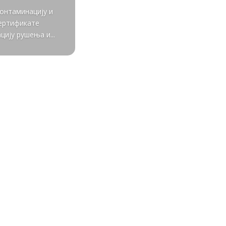
контаминацију и
сертификате
ију рушења и...