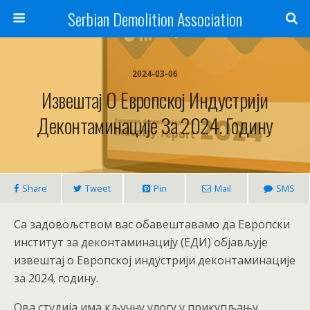
Serbian Demolition Association
2024-03-06
Извештај О Европској Индустрији
Деконтаминације За 2024. Годину
Share
Tweet
Pin
Mail
SMS
Са задовољством вас обавештавамо да Европски
институт за деконтаминацију (ЕДИ) објављује
извештај о Европској индустрији деконтаминације
за 2024. годину.
Ова студија има кључну улогу у прикупљању