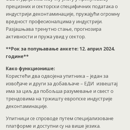
прецизних и секторски специфичних података о
индустрији деконтаминације, пружајући огромну
вредност професионалцима у индустрији.
Разјашњава тренутно стање, прогнозира
активности и пружа увид у сектор.
**Рок за попуњавање анкете: 12. април 2024.
године**
Како функционише:
Користећи два одвојена упитника – један за
извођаче и други за добављаче – ЕДИ извештај
има за циљ да побољша разумевање и свест о
трендовима на тржишту европске индустрије
деконтаминације.
Упитници се спроводе путем специјализоване
платформе и доступни су на више језика.