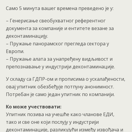
Само 5 минута вашег времена преведено је у:
– Генерисање свеобухватног референтног
документа за компаније и ентитете везане за
деконтаминацију.
– Пружање панорамског прегледа сектора у
Европи.
– Пружање алата за унапређену видљивост и
препознавање у индустрији деконтаминације.
У складу са ГДПР-ом и прописима о ускалађености,
овај упитник обезбеђује потпуну анонимност.
Потребан је само један упитник по компанији.
Ко може учествовати:
Упитник позива на учешће како чланове ЕДИ,
тако и све оне који послују у индустрији
деконтаминације, разликујући између извођача и