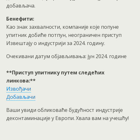
добављача.
Бенефити:
Као знак захвалности, компаније које попуне
упитник добиће потпун, неограничен приступ
Извештају о индустрији за 2024. годину.
Очекивани датум објављивања: јун 2024. године
**Приступ упитнику путем следећих
линкова:**
Извођачи
Добављачи
Ваши увиди обликоваће будућност индустрије
деконтаминације у Европи. Хвала вам на учешћу!