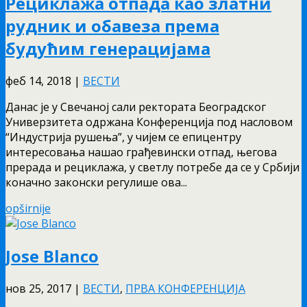
Рециклажа отпада као златни
рудник и обавеза према
будућим генерацијама
феб 14, 2018
|
ВЕСТИ
Данас је у Свечаној сали ректората Београдског
Универзитета одржана Конференција под насловом
“Индустрија рушења”, у чијем се епицентру
интересовања нашао грађевински отпад, његова
прерада и рециклажа, у светлу потребе да се у Србији
коначно законски регулише ова...
opširnije
Jose Blanco
нов 25, 2017
|
ВЕСТИ
,
ПРВА КОНФЕРЕНЦИЈА