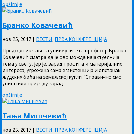
opširnije
Бранко Ковачевић
нов 25, 2017
|
ВЕСТИ
,
ПРВА КОНФЕРЕНЦИЈА
Председник Савета универзитета професор Бранко
Ковачевић сматра да је ово можда најактуелнија
тема у свету, јер је, зарад профита и материјалних
интереса, угрожена сама егзистенција и опстанак
људских бића на земаљској кугли. “Стравично смо
уништили природу зарад...
opširnije
Тања Мишчевић
нов 25, 2017
|
ВЕСТИ
,
ПРВА КОНФЕРЕНЦИЈА