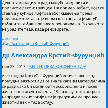
Деконтаминацију зграда могуће извршити и
приликом реконструкције. На пример, азбест, који се
ставља у кућице лифтова због смањења трења
приликом кретања, је веома штетан, али је могуће
избацити га баш приликом реновирања. “Уколико то
не урадите тада, када реновирате,...
opširnije
др Александра Крстић-Фурунџић
нов 25, 2017
|
ВЕСТИ
,
ПРВА КОНФЕРЕНЦИЈА
Александра Крстић – Фурунџић истиче како је од
пресудне важности да се зна са каквим материјалима
се ради како би могли бити искоришћени и после
животног циклуса објекта. ”Дешавају се катастрофе,
напредак технологије или је грађевинама прошао
животни век – тада остају...