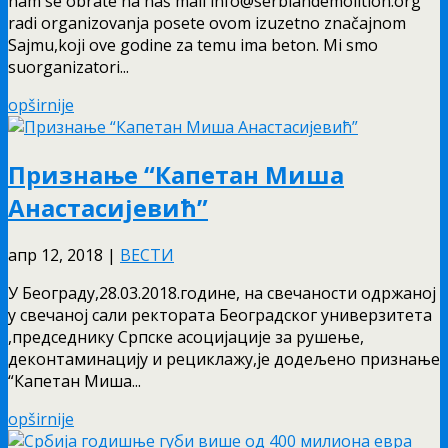
nam se obrate na naš mail info@serbiandemolition.org
radi organizovanja posete ovom izuzetno značajnom
Sajmu,koji ove godine za temu ima beton. Mi smo
suorganizatori...
opširnije
Признање “Капетан Миша
Анастасијевић”
апр 12, 2018
|
ВЕСТИ
У Београду,28.03.2018.године, на свечаности одржаној
у свечаној сали ректората Београдског универзитета
,председнику Српске асоцијације за рушење,
деконтаминацију и рециклажу,је додељено признање
“Капетан Миша...
opširnije