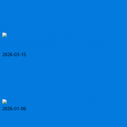
планова управљања отпадом од рушења
и грађења и рад са материјалима који
садрже азбест
2026-03-15
СДА активно учествује у раду радне
групе за унапређење управљања
отпадом од грађења и рушења
2026-01-06
Међународна стручна обука у