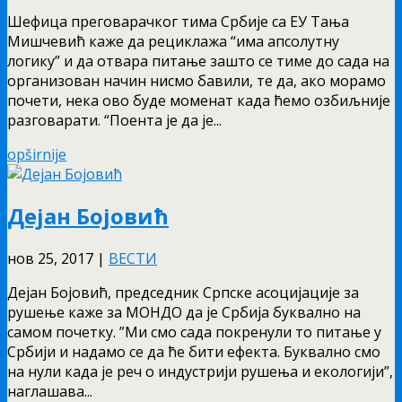
Шефица преговарачког тима Србије са ЕУ Тања
Мишчевић каже да рециклажа “има апсолутну
логику” и да отвара питање зашто се тиме до сада на
организован начин нисмо бавили, те да, ако морамо
почети, нека ово буде моменат када ћемо озбиљније
разговарати. “Поента је да је...
opširnije
Дејан Бојовић
нов 25, 2017
|
ВЕСТИ
Дејан Бојовић, председник Српске асоцијације за
рушење каже за МОНДО да је Србија буквално на
самом почетку. ”Ми смо сада покренули то питање у
Србији и надамо се да ће бити ефекта. Буквално смо
на нули када је реч о индустрији рушења и екологији”,
наглашава...