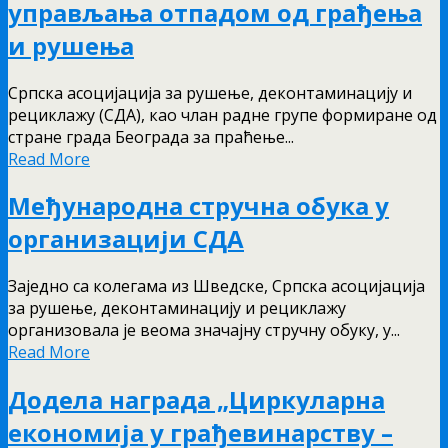
управљања отпадом од грађења
и рушења
Српска асоцијација за рушење, деконтаминацију и
рециклажу (СДА), као члан радне групе формиране од
стране града Београда за праћење...
Read More
Међународна стручна обука у
организацији СДА
Заједно са колегама из Шведске, Српска асоцијација
за рушење, деконтаминацију и рециклажу
организовала је веома значајну стручну обуку, у...
Read More
Додела наградa „Циркуларна
економија у грађевинарству –