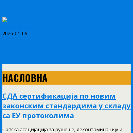
организацији СДА
2026-01-06
Додела наградa „Циркуларна економија
у грађевинарству – 2025“
НАСЛОВНА
СДА сертификација по новим
законским стандардима у складу
са ЕУ протоколима
Српска асоцијација за рушење, деконтаминацију и