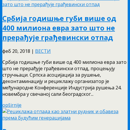
Србија годишње губи више од
400 милиона евра зато што не
прерађује грађевински отпад
феб 20, 2018
|
ВЕСТИ
Србија годишње губи више од 400 милиона евра зато
што не прерађује грађевински отпад, процењују
стручњаци. Српска асоцијација за рушење,
деконтаминацију и рециклажу организатор је
међународне Конференције Индустрија рушења 24.
новембра у свечаној сали београдског...
opširnije