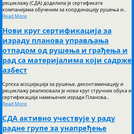
рециклажу (СДА) доделила је сертификате
компанијама обученим за координацију рушења и...
Read More
Нови круг сертификација за
израду планова управљања
отпадом од рушења и грађења и
рад са материјалима који садрже
азбест
Српска асоцијација за рушење, деконтаминацију и
рециклажу реализовала је нови круг стручних обука и
сертификација намењених изради Планова...
Read More
СДА активно учествује у раду
радне групе за унапређење