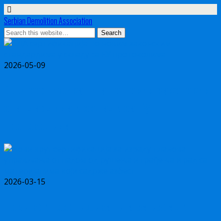
Serbian Demolition Association
2026-05-09
СДА сертификација по новим законским
стандардима у складу са ЕУ
протоколима
2026-03-15
Нови круг сертификација за израду