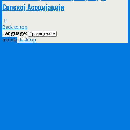
Српској Асоцијацији
Back to top
Language:
mobile
desktop