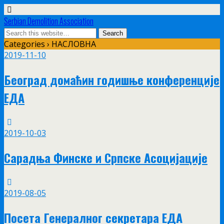
Serbian Demolition Association
Categories ›
НАСЛОВНА
2019-11-10
Београд домаћин годишње конференције
ЕДА
2019-10-03
Сарадња Финске и Српске Асоцијације
2019-08-05
Посета Генералног секретара ЕДА