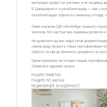
материјал предат на третман, а не на дивљу де
Циркуларност и рехабилитација — све у скл
рехабилитацији објеката и смањењу отпада, 
Овим кораком СДА обезбеђује тржишту стручни 
законом, без застоја при издавању дозвола и
Не дозволите да вас недостатак документациј
самом крају пројекта. Наши сертификовани чла
објекта, па све до финалног документа за упо
Овом приликом честитамо нашим сертификован
обавеза и одрживе праксе.
РУШИТЕ ПАМЕТНО.
ГРАДИТЕ ПО ЗАКОНУ.
РЕЦИКЛИРАЈТЕ ЗА БУДУЋНОСТ.