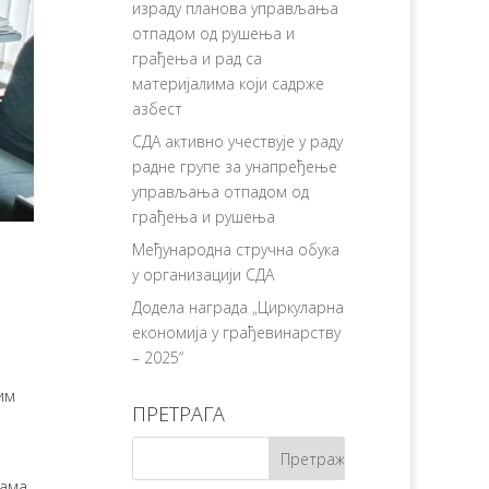
израду планова управљања
отпадом од рушења и
грађења и рад са
материјалима који садрже
азбест
СДА активно учествује у раду
радне групе за унапређење
управљања отпадом од
грађења и рушења
Међународна стручна обука
у организацији СДА
Додела наградa „Циркуларна
економија у грађевинарству
– 2025“
им
ПРЕТРАГА
нама