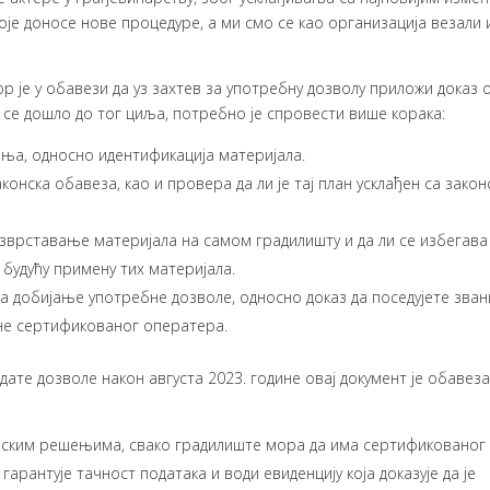
је доносе нове процедуре, а ми смо се као организација везали 
 је у обавези да уз захтев за употребну дозволу приложи доказ 
 се дошло до тог циља, потребно је спровести више корака:
ња, односно идентификација материјала.
онска обавеза, као и провера да ли је тај план усклађен са закон
зврставање материјала на самом градилишту и да ли се избегава
будућу примену тих материјала.
за добијање употребне дозволе, односно доказ да поседујете зва
ане сертификованог оператера.
ате дозволе након августа 2023. године овај документ је обавез
нским решењима, свако градилиште мора да има сертификованог
арантује тачност података и води евиденцију која доказује да је