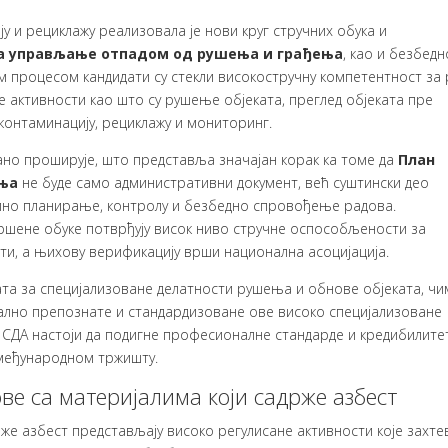
у и рециклажу реализовала је нови круг стручних обука и
а управљање отпадом од рушења и грађења
, као и безбед
м процесом кандидати су стекли високостручну компетентност за 
е активности као што су рушење објеката, преглед објеката пре
контаминацију, рециклажу и мониторинг.
ано проширује, што представља значајан корак ка томе да
План
ња
не буде само административни документ, већ суштински део
илно планирање, контролу и безбедно спровођење радова.
вршене обуке потврђују висок ниво стручне оспособљености за
и, а њихову верификацију врши национална асоцијација.
ата за специјализоване делатности рушења и обнове објеката, чи
мално препознате и стандардизоване ове високо специјализоване
 СДА настоји да подигне професионалне стандарде и кредибилите
 међународном тржишту.
ве са материјалима који садрже азбест
е азбест представљају високо регулисане активности које захтев