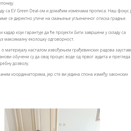
понију.
аду са ЕУ Green Deal-ом и домаћим изменама прописа. Наш фокус ј
чиме се директно утиче на смањење угљеничног отиска градње.
кадар који гарантује да ће пројекти бити завршени у складу са
 уз максималну еколошку одговорност.
е о материјалу насталом извођењем грађевинских радова заустав
нови обучени су да овај процес воде од првог аудита и прегледа
требну дозволу.
им координаторима, јер сте ви једина спона између законских