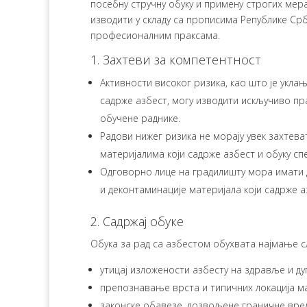
посебну стручну обуку и примену строгих мер
изводити у складу са прописима Републике Ср
професионалним праксама.
1. Захтеви за компетентност
Активности високог ризика, као што је укл
садрже азбест, могу изводити искључиво пр
обучене раднике.
Радови нижег ризика не морају увек захтева
материјалима који садрже азбест и обуку сп
Одговорно лице на градилишту мора имати
и деконтаминације материјала који садрже а
2. Садржај обуке
Обука за рад са азбестом обухвата најмање с
утицај изложености азбесту на здравље и д
препознавање врста и типичних локација мат
законске обавезе, дозвољене граничне вред