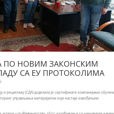
А ПО НОВИМ ЗАКОНСКИМ
ЛАДУ СА ЕУ ПРОТОКОЛИМА
И
ју и рециклажу (СДА) доделила је сертификате компанијама обучен
иторинг управљања материјалом који настаје извођењем
све актере у грађевинарству, због усклађивања са најновијим изме