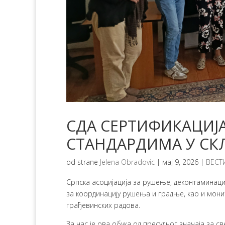
СДА СЕРТИФИКАЦИЈ
СТАНДАРДИМА У СК
od strane
Jelena Obradovic
|
мај 9, 2026
|
ВЕСТ
Српска асоцијација за рушење, деконтаминаци
за координацију рушења и градње, као и мон
грађевинских радова.
За нас је ова обука од пресудног значаја за 