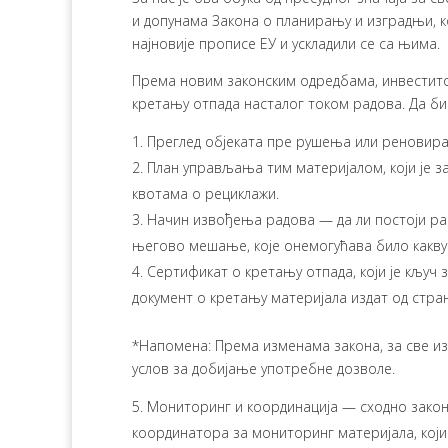
и допунама Закона о планирању и изградњи, ко
најновије прописе ЕУ и ускладили се са њима.
Према новим законским одредбама, инвеститор
кретању отпада насталог током радова. Да би
Преглед објеката пре рушења или реновира
План управљања тим материјалом, који је зак
квотама о рециклажи.
Начин извођења радова — да ли постоји ра
његово мешање, које онемогућава било какву 
Сертификат о кретању отпада, који је кључ 
документ о кретању материјала издат од стр
*Напомена: Према изменама закона, за све изд
услов за добијање употребне дозволе.
Мониторинг и координација — сходно зако
координатора за мониторинг материјала, који г