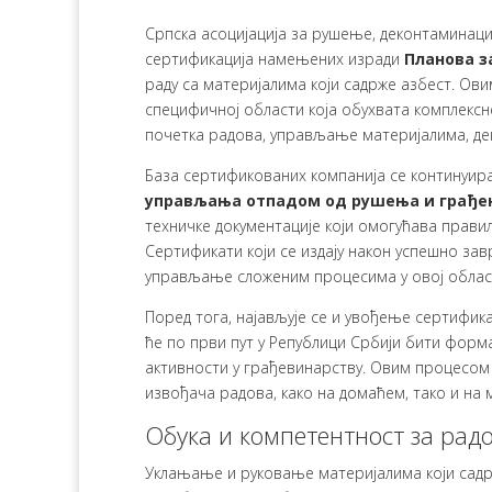
Српска асоцијација за рушење, деконтаминациј
сертификација намењених изради
Планова з
раду са материјалима који садрже азбест. Ови
специфичној области која обухвата комплексн
почетка радова, управљање материјалима, де
База сертификованих компанија се континуир
управљања отпадом од рушења и грађе
техничке документације који омогућава прав
Сертификати који се издају након успешно за
управљање сложеним процесима у овој област
Поред тога, најављује се и увођење сертифик
ће по први пут у Републици Србији бити фор
активности у грађевинарству. Овим процесом
извођача радова, како на домаћем, тако и на
Обука и компетентност за радо
Уклањање и руковање материјалима који садрж