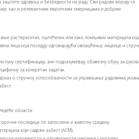
а заштите здравља и безбедности на раду. Сви радови морају се
бије, као и релевантним европским смерницама и добрим
ањање растереситих, оштећених или лако ломљивих материјала кој
авна лица која поседују одговарајућа овлашћења, лиценце и струч
ти пуну сертификацију, али подразумевају обавезну обуку за руко
ецифичну за конкретан задатак.
 доказ о стручној оспособљености за управљање радовима укла
збест.
ледеће области:
угорочне последице по запослене и животну средину,
еријала који садрже азбест (ACM),
ности изложености и одговорности учесника у поступку,